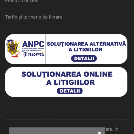
Politica cookies
Tarife și termene de livrare
Historiarum 2026 - Toate drepturile rezervate. În