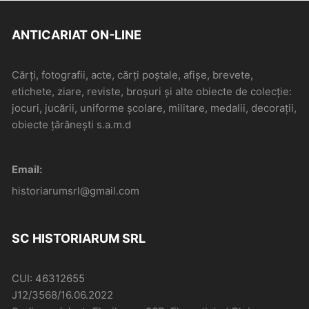
ANTICARIAT ON-LINE
Cărți, fotografii, acte, cărți poștale, afișe, brevete,
etichete, ziare, reviste, broșuri și alte obiecte de colecție:
jocuri, jucării, uniforme școlare, militare, medalii, decorații,
obiecte țărănești s.a.m.d
Email:
historiarumsrl@gmail.com
SC HISTORIARUM SRL
CUI: 46312655
J12/3568/16.06.2022