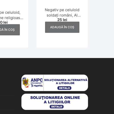
Negativ pe celuloid
pe celuloid,
soldați români, Al
e religioasă
25
lei
Doilea Război Mondial
50
lei
iară în
ADAUGĂ ÎN COȘ
nia anii 1930
Ă ÎN COȘ