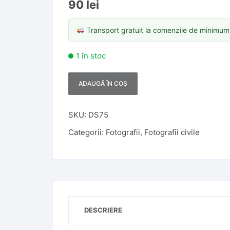
90
lei
Transport gratuit la comenzile de minimu
1 în stoc
ADAUGĂ ÎN COȘ
A
l
t
SKU:
DS75
e
Categorii:
Fotografii
,
Fotografii civile
r
n
a
t
i
v
DESCRIERE
e
: