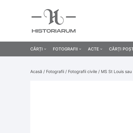
CĂRȚI
FOTOGRAFII
ACTE
CĂRȚI POȘ
Istorie
Fotografii civile
Diplome și certificat
Acasă
/
Fotografii
/
Fotografii civile
/ MS St Louis sau
Alte cărți știință
Fotografii militare
Permise, carnete, liv
Agricultur
Cărți religie
Hârtii cu antet
Industrie
Beletristică
Bănci, acțiuni și asig
Medicină/
Cărți pentru copii
Alte documente
Pedagogie