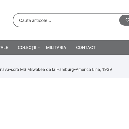
TALE
COLECȚII
MILITARIA
CONTACT
e
Personalități
 nava-soră MS Milwakee de la Hamburg-America Line, 1939
rete
ă
Reclame tipărite
Afișe
urări
Farmacie
Calendare
/Manuale școlare
Medalii/Ordine/Decorații