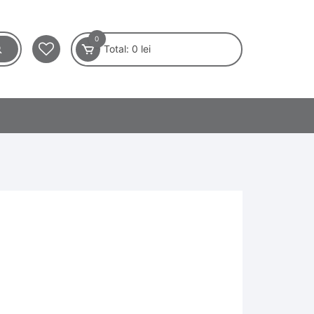
0
Total:
0
lei