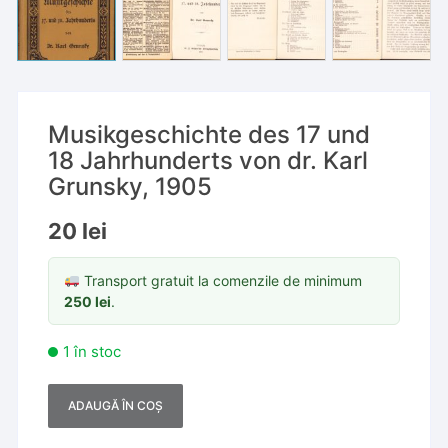
Musikgeschichte des 17 und
18 Jahrhunderts von dr. Karl
Grunsky, 1905
20
lei
Transport gratuit la comenzile de minimum
250
lei
.
1 în stoc
ADAUGĂ ÎN COȘ
A
l