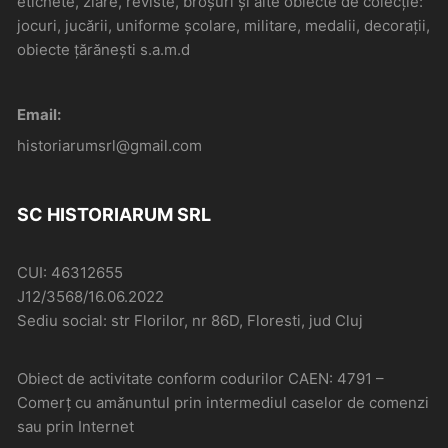
etichete, ziare, reviste, broșuri și alte obiecte de colecție:
jocuri, jucării, uniforme școlare, militare, medalii, decorații,
obiecte țărănești s.a.m.d
Email:
historiarumsrl@gmail.com
SC HISTORIARUM SRL
CUI: 46312655
J12/3568/16.06.2022
Sediu social: str Florilor, nr 86D, Floresti, jud Cluj
Obiect de activitate conform codurilor CAEN: 4791 –
Comerţ cu amănuntul prin intermediul caselor de comenzi
sau prin Internet