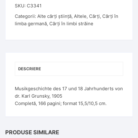
t
SKU:
C3341
e
Categorii:
Alte cărți știință
,
Altele
,
Cărți
,
Cărți în
r
limba germană
,
Cărți în limbi străine
n
a
t
i
v
e
DESCRIERE
:
Musikgeschichte des 17 und 18 Jahrhunderts von
dr. Karl Grunsky, 1905
Completă, 166 pagini; format 15,5/10,5 cm.
PRODUSE SIMILARE