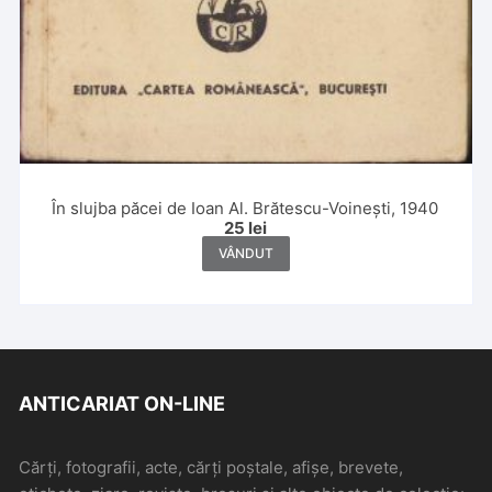
În slujba păcei de Ioan Al. Brătescu-Voinești, 1940
25
lei
VÂNDUT
ANTICARIAT ON-LINE
Cărți, fotografii, acte, cărți poștale, afișe, brevete,