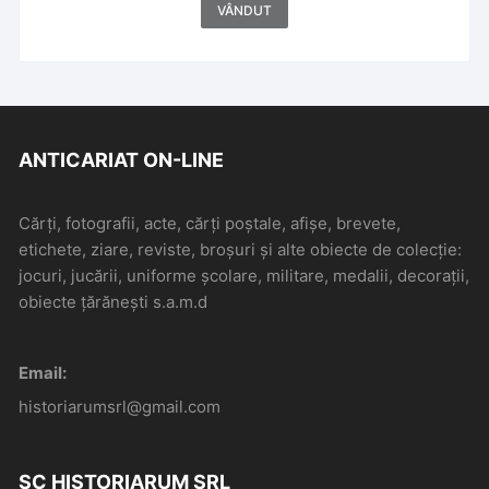
VÂNDUT
ANTICARIAT ON-LINE
Cărți, fotografii, acte, cărți poștale, afișe, brevete,
etichete, ziare, reviste, broșuri și alte obiecte de colecție:
jocuri, jucării, uniforme școlare, militare, medalii, decorații,
obiecte țărănești s.a.m.d
Email:
historiarumsrl@gmail.com
SC HISTORIARUM SRL