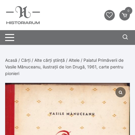
0
Acasă
/
Cărți
/
Alte cărți știință
/
Altele
/ Palatul Primăverii de
Vasile Mănuceanu, ilustrații de Ion Drugă, 1961, carte pentru
pionieri