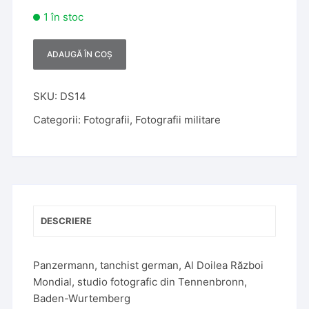
1 în stoc
ADAUGĂ ÎN COȘ
A
l
t
SKU:
DS14
e
Categorii:
Fotografii
,
Fotografii militare
r
n
a
t
i
v
DESCRIERE
e
:
Panzermann, tanchist german, Al Doilea Război
Mondial, studio fotografic din Tennenbronn,
Baden-Wurtemberg