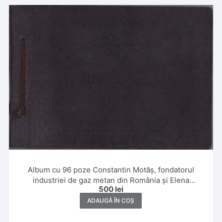
Album cu 96 poze Constantin Motăș, fondatorul
industriei de gaz metan din România și Elena
500
lei
Motăș,1930 și 1931, Banat, Ada Kaleh, Slănic, Poiana
Brașov și Italia
ADAUGĂ ÎN COȘ