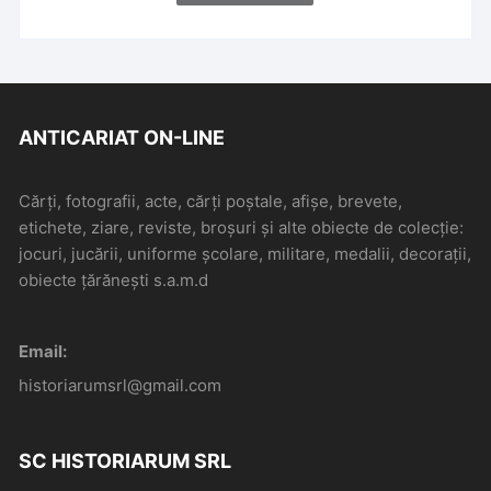
ANTICARIAT ON-LINE
Cărți, fotografii, acte, cărți poștale, afișe, brevete,
etichete, ziare, reviste, broșuri și alte obiecte de colecție:
jocuri, jucării, uniforme școlare, militare, medalii, decorații,
obiecte țărănești s.a.m.d
Email:
historiarumsrl@gmail.com
SC HISTORIARUM SRL