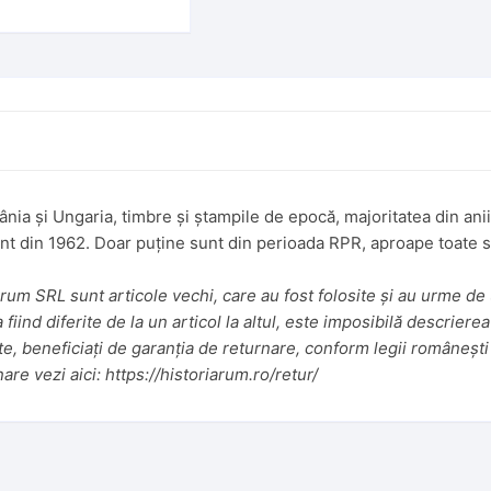
omânia și Ungaria, timbre și ștampile de epocă, majoritatea din ani
ent din 1962. Doar puține sunt din perioada RPR, aproape toate s
um SRL sunt articole vechi, care au fost folosite și au urme de u
iind diferite de la un articol la altul, este imposibilă descrierea
te, beneficiați de garanția de returnare, conform legii românești 
nare vezi aici:
https://historiarum.ro/retur/