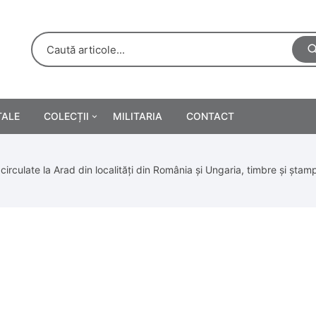
TALE
COLECȚII
MILITARIA
CONTACT
e
Personalități
i circulate la Arad din localități din România și Ungaria, timbre și șta
rete
ă
Reclame tipărite
Afișe
urări
Farmacie
Calendare
/Manuale școlare
Medalii/Ordine/Decorații