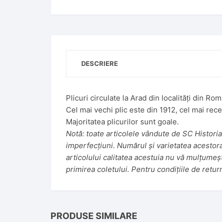
t
i
v
e
:
DESCRIERE
Plicuri circulate la Arad din localități din R
Cel mai vechi plic este din 1912, cel mai rec
Majoritatea plicurilor sunt goale.
Notă: toate articolele vândute de SC Historiar
imperfecțiuni. Numărul și varietatea acestora f
articolului calitatea acestuia nu vă mulțumeș
primirea coletului. Pentru condițiile de retur
PRODUSE SIMILARE