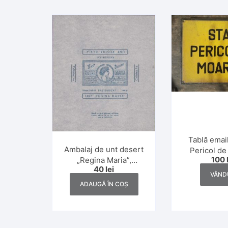
Tablă email
Ambalaj de unt desert
Pericol de
100
„Regina Maria”,
protecția 
40
lei
calitatea I, 200 gr.,
România c
VÂND
interbelic
ADAUGĂ ÎN COȘ