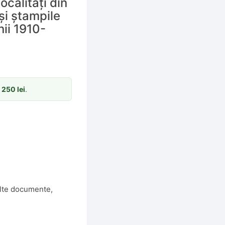
localități din
și ștampile
nii 1910-
m
250
lei
.
lte documente
,