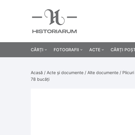
CĂRȚI
FOTOGRAFII
ACTE
CĂRȚI POȘ
Istorie
Fotografii civile
Diplome și certificat
Acasă
/
Acte și documente
/
Alte documente
/ Plicur
Alte cărți știință
Fotografii militare
Permise, carnete, liv
Agricultur
78 bucăți
Cărți religie
Hârtii cu antet
Industrie
Beletristică
Bănci, acțiuni și asig
Medicină/
Cărți pentru copii
Alte documente
Pedagogie