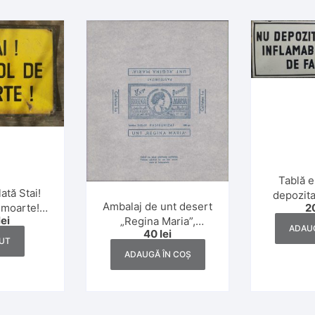
Tablă e
ată Stai!
depozita
Ambalaj de unt desert
 moarte!
2
inflamabi
lei
„Regina Maria”,
muncii –
de pr
ADAUG
40
lei
calitatea I, 200 gr.,
omunistă
protec
UT
interbelic
ADAUGĂ ÎN COȘ