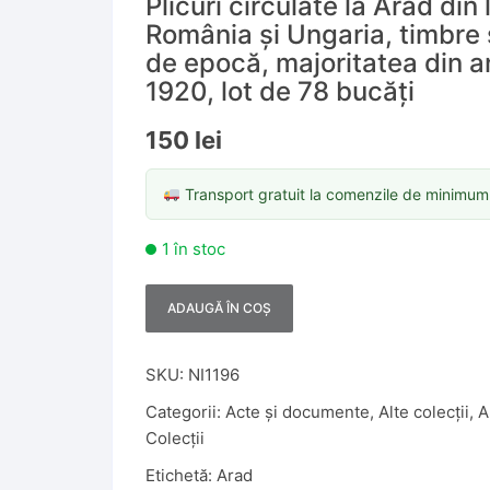
Plicuri circulate la Arad din 
România și Ungaria, timbre 
de epocă, majoritatea din a
1920, lot de 78 bucăți
150
lei
Transport gratuit la comenzile de minimu
1 în stoc
ADAUGĂ ÎN COȘ
A
l
t
SKU:
NI1196
e
Categorii:
Acte și documente
,
Alte colecții
,
A
r
Colecții
n
Etichetă:
Arad
a