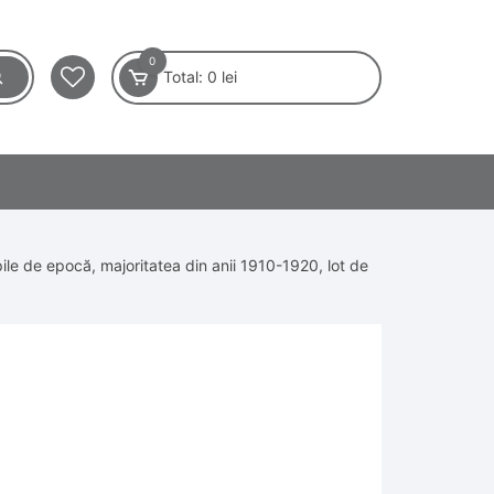
0
Total:
0
lei
mpile de epocă, majoritatea din anii 1910-1920, lot de