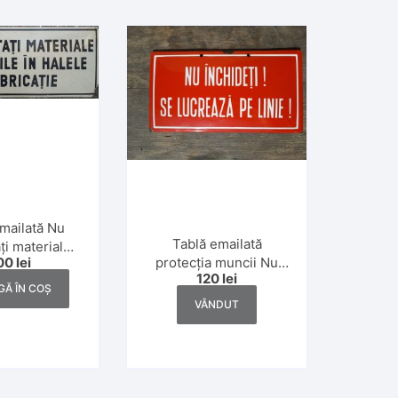
mailată Nu
Tablă emailată
ți materiale
protecția muncii Nu
00
lei
le în halele
120
lei
închideți! Se lucrează
oducție –
Ă ÎN COȘ
pe linie! – România
ția muncii
VÂNDUT
comunistă