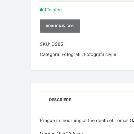
1 în stoc
ADAUGĂ ÎN COȘ
A
l
t
SKU:
DS85
e
Categorii:
Fotografii
,
Fotografii civile
r
n
a
t
i
v
DESCRIERE
e
:
Prague in mourning at the death of Tomas G
Mărime 16,5/12,5 cm.