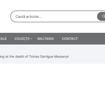
TALE
COLECȚII
MILITARIA
CONTACT
e
Personalități
ing at the death of Tomas Garrigue Massaryk
rete
ă
Reclame tipărite
Afișe
urări
Farmacie
Calendare
/Manuale școlare
Medalii/Ordine/Decorații