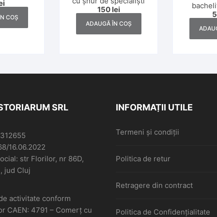
cu șnur de specialiști
ei
, anii 1930
bacheli
150
lei
ÎN COȘ
ADAUGĂ ÎN COȘ
ADAUG
ISTORIARUM SRL
INFORMAȚII UTILE
Termeni și condiții
6312655
68/16.06.2022
cial: str Florilor, nr 86D,
Politica de retur
, jud Cluj
Retragere din contract
de activitate conform
or CAEN: 4791 – Comerţ cu
Politica de Confidențialitate