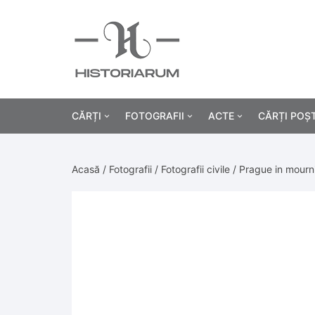
CĂRȚI
FOTOGRAFII
ACTE
CĂRȚI POȘ
Istorie
Fotografii civile
Diplome și certificat
Acasă
/
Fotografii
/
Fotografii civile
/ Prague in mourn
Alte cărți știință
Fotografii militare
Permise, carnete, liv
Agricultur
Cărți religie
Hârtii cu antet
Industrie
Beletristică
Bănci, acțiuni și asig
Medicină/
Cărți pentru copii
Alte documente
Pedagogie