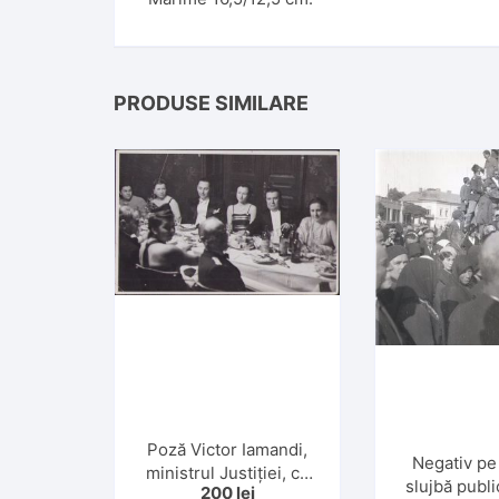
PRODUSE SIMILARE
Poză Victor Iamandi,
Negativ pe
ministrul Justiției, cu
slujbă publ
200
lei
soția, Iași, studio