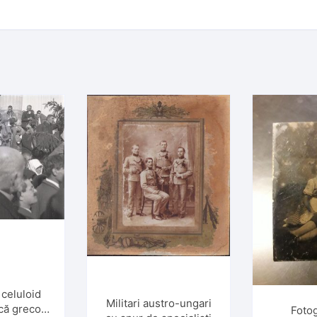
 celuloid
Militari austro-ungari
ică greco-
Fotog