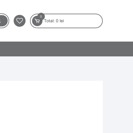
0
Total:
0
lei