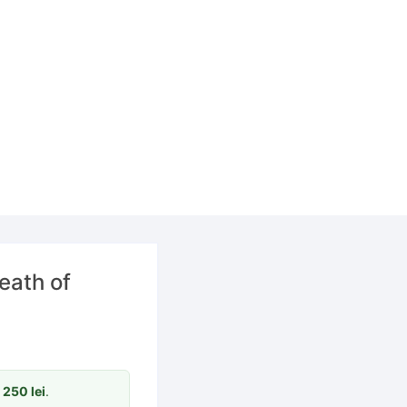
eath of
m
250
lei
.