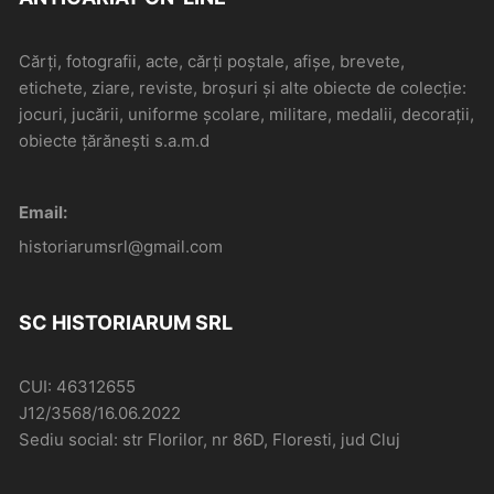
Cărți, fotografii, acte, cărți poștale, afișe, brevete,
etichete, ziare, reviste, broșuri și alte obiecte de colecție:
jocuri, jucării, uniforme școlare, militare, medalii, decorații,
obiecte țărănești s.a.m.d
Email:
historiarumsrl@gmail.com
SC HISTORIARUM SRL
CUI: 46312655
J12/3568/16.06.2022
Sediu social: str Florilor, nr 86D, Floresti, jud Cluj