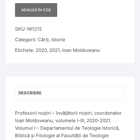
ADAUGĂ ÎN COȘ
A
l
t
SKU:
NI1215
e
Categorii:
Cărți
,
Istorie
r
Etichete:
2020
,
2021
,
Ioan Moldoveanu
n
a
t
i
v
e
DESCRIERE
:
Profesorii noștri – învățătorii noștri, coordonator
Ioan Moldoveanu, volumele I-III, 2020-2021.
Volumul I – Departamentul de Teologie Istorică,
Biblică și Filologie al Facultății de Teologie