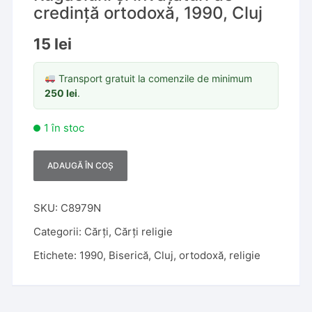
credință ortodoxă, 1990, Cluj
15
lei
Transport gratuit la comenzile de minimum
250
lei
.
1 în stoc
ADAUGĂ ÎN COȘ
A
l
t
SKU:
C8979N
e
Categorii:
Cărți
,
Cărți religie
r
Etichete:
1990
,
Biserică
,
Cluj
,
ortodoxă
,
religie
n
a
t
i