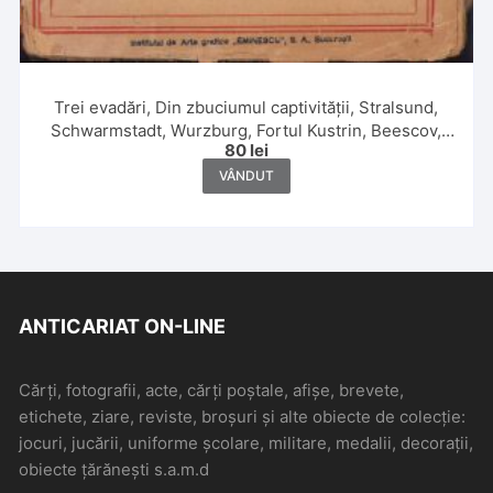
Trei evadări, Din zbuciumul captivității, Stralsund,
Schwarmstadt, Wurzburg, Fortul Kustrin, Beescov,
80
lei
Berlin, Fortul Gorgast de maior G Caracaș, 1920
VÂNDUT
ANTICARIAT ON-LINE
Cărți, fotografii, acte, cărți poștale, afișe, brevete,
etichete, ziare, reviste, broșuri și alte obiecte de colecție:
jocuri, jucării, uniforme școlare, militare, medalii, decorații,
obiecte țărănești s.a.m.d