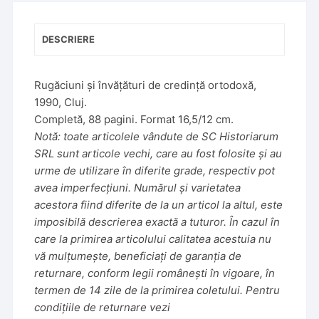
v
e
DESCRIERE
:
Rugăciuni și învățături de credință ortodoxă,
1990, Cluj.
Completă, 88 pagini. Format 16,5/12 cm.
Notă: toate articolele vândute de SC Historiarum
SRL sunt articole vechi, care au fost folosite și au
urme de utilizare în diferite grade, respectiv pot
avea imperfecțiuni. Numărul și varietatea
acestora fiind diferite de la un articol la altul, este
imposibilă descrierea exactă a tuturor. În cazul în
care la primirea articolului calitatea acestuia nu
vă mulțumește, beneficiați de garanția de
returnare, conform legii românești în vigoare, în
termen de 14 zile de la primirea coletului. Pentru
condițiile de returnare vezi