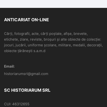
ANTICARIAT ON-LINE
Cărți, fotografii, acte, cărți poștale, afișe, brevete,
etichete, ziare, reviste, broșuri și alte obiecte de colecție:
jocuri, jucării, uniforme școlare, militare, medalii, decorații,
obiecte țărănești s.a.m.d
Email:
historiarumsrl@gmail.com
SC HISTORIARUM SRL
CUI: 46312655