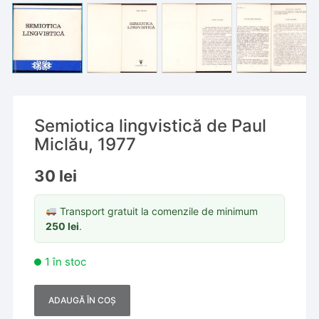
Semiotica lingvistică de Paul
Miclău, 1977
30
lei
Transport gratuit la comenzile de minimum
250
lei
.
1 în stoc
ADAUGĂ ÎN COȘ
A