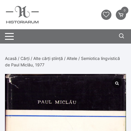
0
Acasă
/
Cărți
/
Alte cărți știință
/
Altele
/ Semiotica lingvistică
de Paul Miclău, 1977