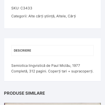
l
t
SKU:
C3433
e
Categorii:
Alte cărți știință
,
Altele
,
Cărți
r
n
a
t
i
v
DESCRIERE
e
:
Semiotica lingvistică de Paul Miclău, 1977
Completă, 312 pagini. Coperți tari + supracoperți.
PRODUSE SIMILARE