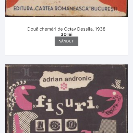
Două chemări de Octav Dessila, 1938
30
lei
VÂNDUT