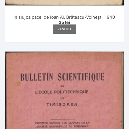
În slujba păcei de Ioan Al. Brătescu-Voinești, 1940
25
lei
VÂNDUT