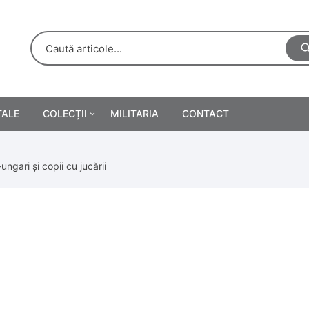
TALE
COLECȚII
MILITARIA
CONTACT
e
Personalități
ungari și copii cu jucării
rete
ă
Reclame tipărite
Afișe
urări
Farmacie
Calendare
/Manuale școlare
Medalii/Ordine/Decorații