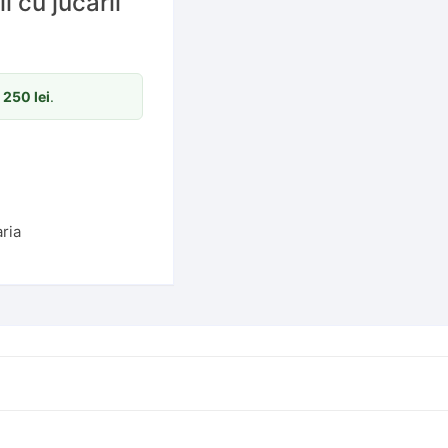
i cu jucării
m
250
lei
.
aria