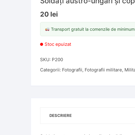
Soldați austro-ungari și copi
20
lei
Transport gratuit la comenzile de minimu
Stoc epuizat
SKU:
P200
Categorii:
Fotografii
,
Fotografii militare
,
Milit
DESCRIERE