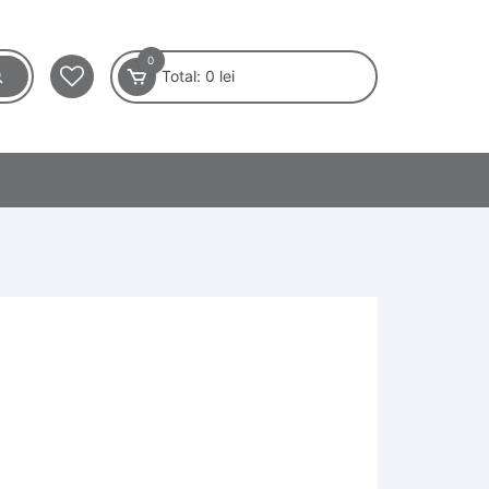
0
Total:
0
lei