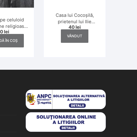
Casa lui Cocoșilă,
pe celuloid
prietenul lui Ilie
e religioasă
40
lei
Moromete 1986
50
lei
tolică, Dej,
Siliștea-Gumești
VÂNDUT
i 1930
Ă ÎN COȘ