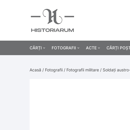
CĂRȚI
FOTOGRAFII
ACTE
CĂRȚI POȘ
Istorie
Fotografii civile
Diplome și certificat
Acasă
/
Fotografii
/
Fotografii militare
/ Soldați austro-
Alte cărți știință
Fotografii militare
Permise, carnete, liv
Agricultur
Cărți religie
Hârtii cu antet
Industrie
Beletristică
Bănci, acțiuni și asig
Medicină/
Cărți pentru copii
Alte documente
Pedagogie