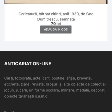
Caricatură, bărbat citind, anii 1930, de Geo
Dumitrescu, semnată
70
lei
ADAUGĂ ÎN COȘ
ANTICARIAT ON-LINE
Cărți, fotografii, acte, cărți poștale, afișe, brevete,
etichete, ziare, reviste, broșuri și alte obiecte de colecție:
jocuri, jucării, uniforme școlare, militare, medalii, decorații,
obiecte țărănești s.a.m.d