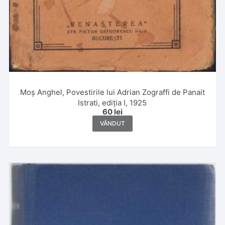
Moș Anghel, Povestirile lui Adrian Zograffi de Panait
Istrati, ediția I, 1925
60
lei
VÂNDUT