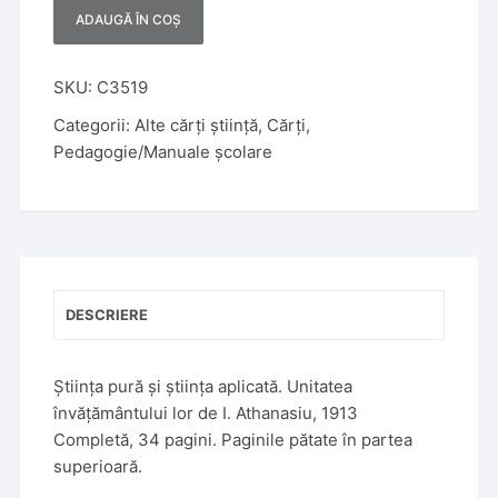
ADAUGĂ ÎN COȘ
A
l
t
SKU:
C3519
e
Categorii:
Alte cărți știință
,
Cărți
,
r
Pedagogie/Manuale școlare
n
a
t
i
v
e
DESCRIERE
:
Știința pură și știința aplicată. Unitatea
învățământului lor de I. Athanasiu, 1913
Completă, 34 pagini. Paginile pătate în partea
superioară.