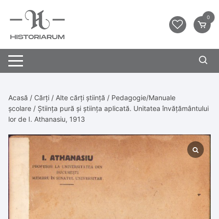
0
Acasă
/
Cărți
/
Alte cărți știință
/
Pedagogie/Manuale
școlare
/ Știința pură și știința aplicată. Unitatea învățământului
lor de I. Athanasiu, 1913