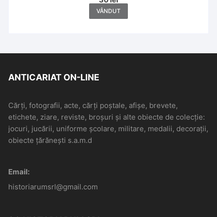
VÂNDUT
ANTICARIAT ON-LINE
Cărți, fotografii, acte, cărți poștale, afișe, brevete,
etichete, ziare, reviste, broșuri și alte obiecte de colecție:
jocuri, jucării, uniforme școlare, militare, medalii, decorații,
obiecte țărănești s.a.m.d
Email:
historiarumsrl@gmail.com