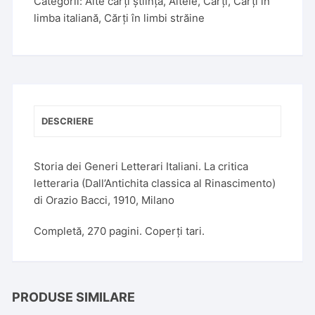
Categorii:
Alte cărți știință
,
Altele
,
Cărți
,
Cărți în
limba italiană
,
Cărți în limbi străine
DESCRIERE
Storia dei Generi Letterari Italiani. La critica
letteraria (Dall’Antichita classica al Rinascimento)
di Orazio Bacci, 1910, Milano
Completă, 270 pagini. Coperți tari.
PRODUSE SIMILARE