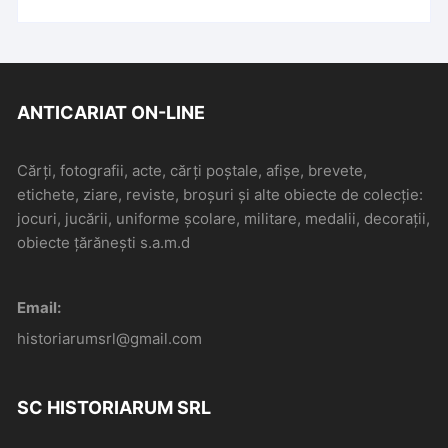
ANTICARIAT ON-LINE
Cărți, fotografii, acte, cărți poștale, afișe, brevete,
etichete, ziare, reviste, broșuri și alte obiecte de colecție:
jocuri, jucării, uniforme școlare, militare, medalii, decorații,
obiecte țărănești s.a.m.d
Email:
historiarumsrl@gmail.com
SC HISTORIARUM SRL