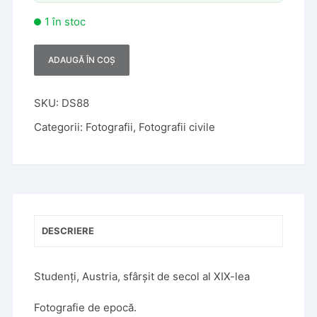
1 în stoc
ADAUGĂ ÎN COȘ
A
l
t
SKU:
DS88
e
Categorii:
Fotografii
,
Fotografii civile
r
n
a
t
i
v
DESCRIERE
e
:
Studenți, Austria, sfârșit de secol al XIX-lea
Fotografie de epocă.