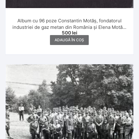
Album cu 96 poze Constantin Motăș, fondatorul
industriei de gaz metan din România și Elena Motăș,
500
lei
1929, Constanța, Giurgiu, Sibiu, Tușnad, Șuici,
Făgăraș și Dragoslavele
ADAUGĂ ÎN COȘ