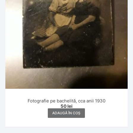
Fotografie pe bachelită, cca anii 1930
50
lei
ADAUGĂ ÎN COȘ