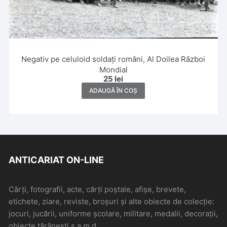
Negativ pe celuloid soldați români, Al Doilea Război
Mondial
25
lei
ADAUGĂ ÎN COȘ
ANTICARIAT ON-LINE
Cărți, fotografii, acte, cărți poștale, afișe, brevete,
etichete, ziare, reviste, broșuri și alte obiecte de colecție:
jocuri, jucării, uniforme școlare, militare, medalii, decorații,
obiecte țărănești s.a.m.d