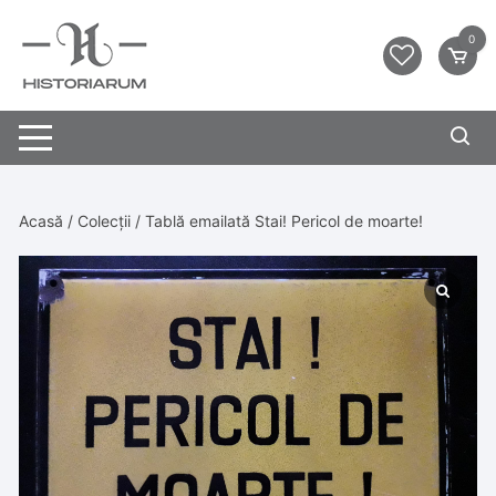
0
Acasă
/
Colecții
/ Tablă emailată Stai! Pericol de moarte!