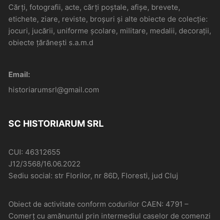
Cărți, fotografii, acte, cărți poștale, afișe, brevete,
etichete, ziare, reviste, broșuri și alte obiecte de colecție:
jocuri, jucării, uniforme școlare, militare, medalii, decorații,
obiecte țărănești s.a.m.d
Email:
historiarumsrl@gmail.com
SC HISTORIARUM SRL
CUI: 46312655
J12/3568/16.06.2022
Sediu social: str Florilor, nr 86D, Floresti, jud Cluj
Obiect de activitate conform codurilor CAEN: 4791 –
Comerţ cu amănuntul prin intermediul caselor de comenzi