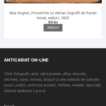
Moș Anghel, Povestirile lui Adrian Zograffi de Panait
Istrati, ediția I, 1925
60
lei
VÂNDUT
ANTICARIAT ON-LINE
Cărți, fotografii, acte, cărți poștale, afișe, brevete,
etichete, ziare, reviste, broșuri și alte obiecte de colecție:
jocuri, jucării, uniforme școlare, militare, medalii, decorații,
obiecte țărănești s.a.m.d