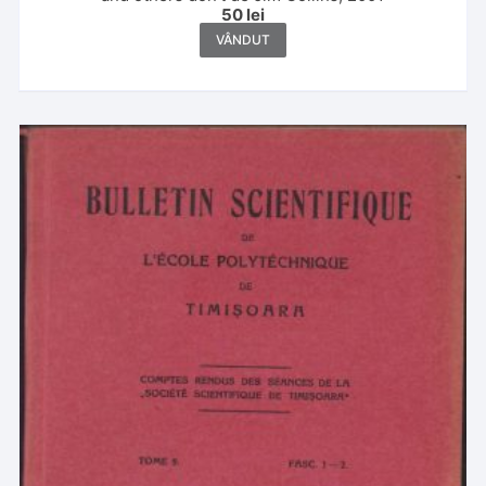
50
lei
VÂNDUT