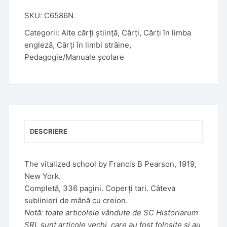
l
t
SKU:
C6586N
e
Categorii:
Alte cărți știință
,
Cărți
,
Cărți în limba
r
engleză
,
Cărți în limbi străine
,
n
Pedagogie/Manuale școlare
a
t
i
v
e
:
DESCRIERE
The vitalized school by Francis B Pearson, 1919,
New York.
Completă, 336 pagini. Coperți tari. Câteva
sublinieri de mână cu creion.
Notă: toate articolele vândute de SC Historiarum
SRL sunt articole vechi, care au fost folosite și au