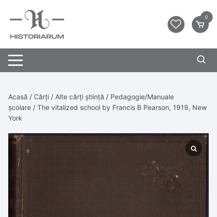
0
Acasă
/
Cărți
/
Alte cărți știință
/
Pedagogie/Manuale
școlare
/ The vitalized school by Francis B Pearson, 1919, New
York