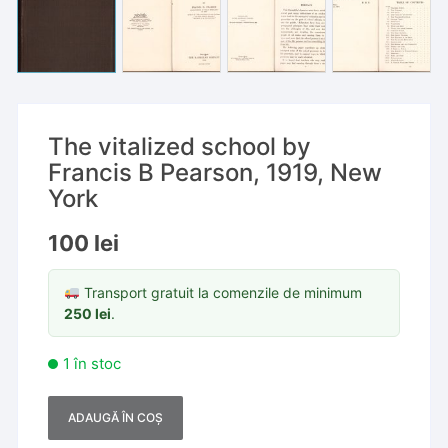
The vitalized school by
Francis B Pearson, 1919, New
York
100
lei
Transport gratuit la comenzile de minimum
250
lei
.
1 în stoc
ADAUGĂ ÎN COȘ
A