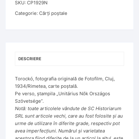
SKU:
CP1929N
Categorie:
Cărți poștale
DESCRIERE
Torockó, fotografia originală de Fotofilm, Cluj,
1934/Rimetea, carte poștală.
Pe verso, ștampila „Unitárius Nők Országos
Szövetsége”.
Notă: toate articolele vândute de SC Historiarum
SRL sunt articole vechi, care au fost folosite și au
urme de utilizare în diferite grade, respectiv pot
avea imperfecțiuni. Numărul și varietatea
acestora fiind diferite de la un articol la altul, este