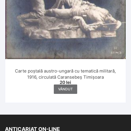
Carte poștală austro-ungară cu tematică militară,
1916, circulată Caransebeș Timișoara
20
lei
VÂNDUT
ANTICARIAT ON-LINE