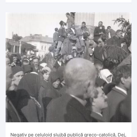
Negativ pe celuloid slujbă publică greco-catolică, Dej,