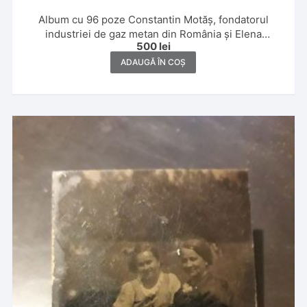
Album cu 96 poze Constantin Motăș, fondatorul
industriei de gaz metan din România și Elena
500
lei
Motăș,1930 și 1931, Banat, Ada Kaleh, Slănic, Poiana
Brașov și Italia
ADAUGĂ ÎN COȘ