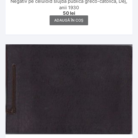
Negativ pe celuloid slujbă publică greco-catolică, Dej,
anii 1930
50
lei
ADAUGĂ ÎN COȘ