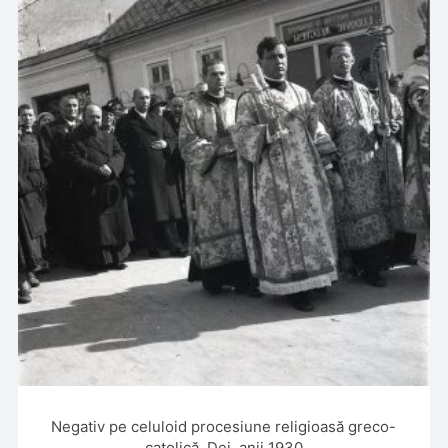
Negativ pe celuloid procesiune religioasă greco-
catolică, Dej, anii 1930