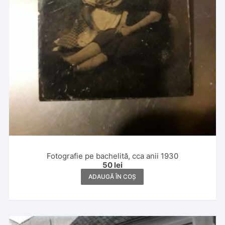
Fotografie pe bachelită, cca anii 1930
50
lei
ADAUGĂ ÎN COȘ