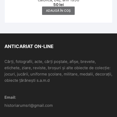
50
lei
ADAUGĂ ÎN COȘ
ANTICARIAT ON-LINE
Cărți, fotografii, acte, cărți poștale, afișe, brevete,
etichete, ziare, reviste, broșuri și alte obiecte de colecție:
jocuri, jucării, uniforme școlare, militare, medalii, decorații,
obiecte țărănești s.a.m.d
Email:
historiarumsrl@gmail.com