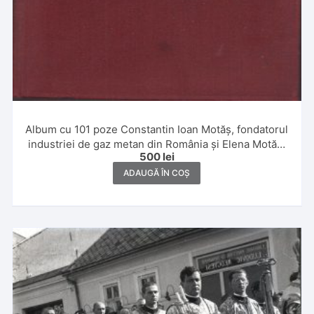
Album cu 101 poze Constantin Ioan Motăș, fondatorul
industriei de gaz metan din România și Elena Motăș,
500
lei
1930, Iași
ADAUGĂ ÎN COȘ