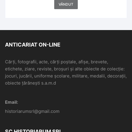
VÂNDUT
ANTICARIAT ON-LINE
Cărți, fotografii, acte, cărți poștale, afișe, brevete,
etichete, ziare, reviste, broșuri și alte obiecte de colecție:
jocuri, jucării, uniforme școlare, militare, medalii, decorații,
obiecte țărănești s.a.m.d
Email:
historiarumsrl@gmail.com
SC HISTORIARUM SRL