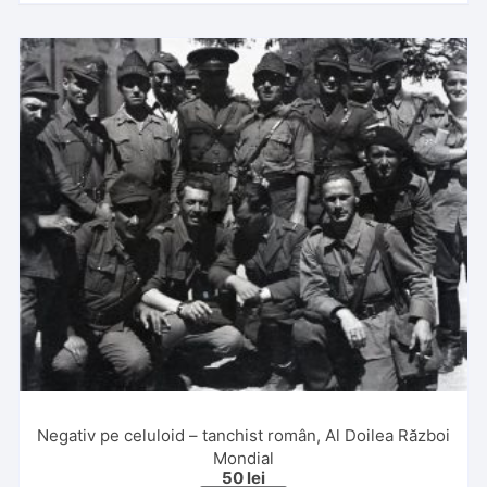
Negativ pe celuloid – tanchist român, Al Doilea Război
Mondial
50
lei