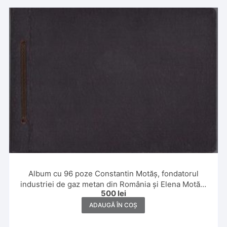
Album cu 96 poze Constantin Motăș, fondatorul
industriei de gaz metan din România și Elena Motăș,
500
lei
1929, Constanța, Giurgiu, Sibiu, Tușnad, Șuici,
Făgăraș și Dragoslavele
ADAUGĂ ÎN COȘ