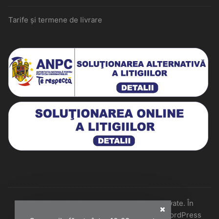
Tarife și termene de livrare
Historiarum 2026 - Toate drepturile rezervate. În
colaborare cu Perfect Pixel & Mentenanță WordPress