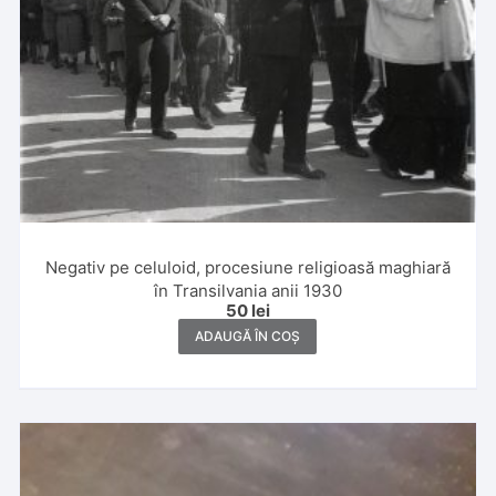
Negativ pe celuloid, procesiune religioasă maghiară
în Transilvania anii 1930
50
lei
ADAUGĂ ÎN COȘ