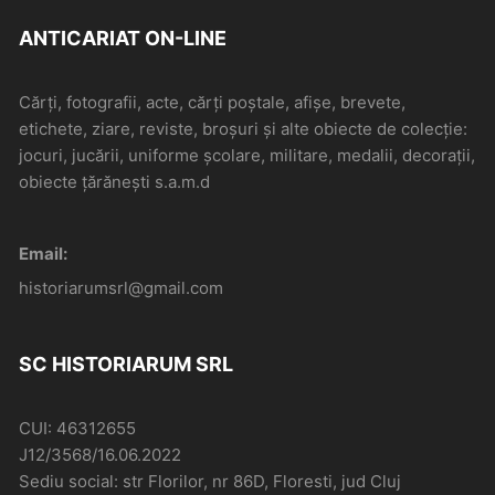
ANTICARIAT ON-LINE
Cărți, fotografii, acte, cărți poștale, afișe, brevete,
etichete, ziare, reviste, broșuri și alte obiecte de colecție:
jocuri, jucării, uniforme școlare, militare, medalii, decorații,
obiecte țărănești s.a.m.d
Email:
historiarumsrl@gmail.com
SC HISTORIARUM SRL
CUI: 46312655
J12/3568/16.06.2022
Sediu social: str Florilor, nr 86D, Floresti, jud Cluj