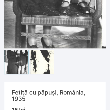
Fetiță cu păpuși, România,
1935
15
lei