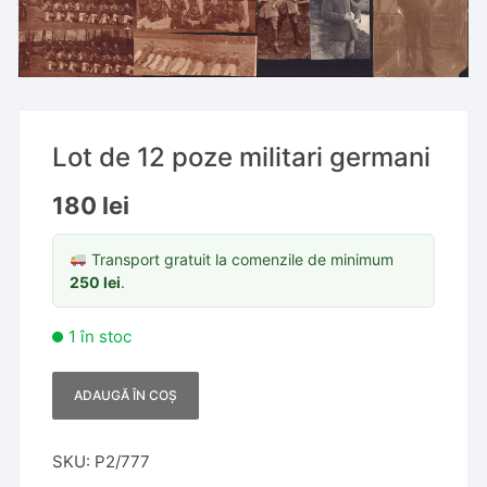
Lot de 12 poze militari germani
180
lei
Transport gratuit la comenzile de minimum
250
lei
.
1 în stoc
ADAUGĂ ÎN COȘ
A
l
t
SKU:
P2/777
e