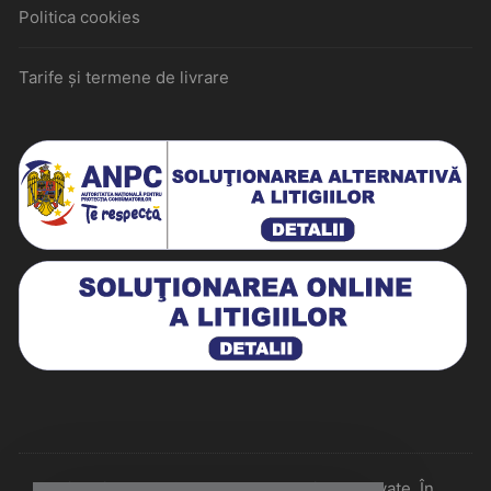
Politica cookies
Tarife și termene de livrare
Historiarum 2026 - Toate drepturile rezervate. În