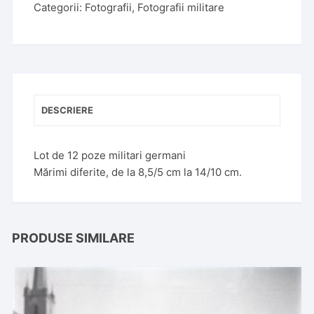
Categorii:
Fotografii
,
Fotografii militare
r
n
a
t
i
v
DESCRIERE
e
:
Lot de 12 poze militari germani
Mărimi diferite, de la 8,5/5 cm la 14/10 cm.
PRODUSE SIMILARE