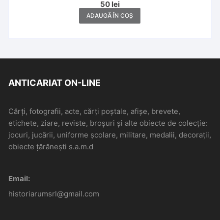
50
lei
ADAUGĂ ÎN COȘ
ANTICARIAT ON-LINE
Cărți, fotografii, acte, cărți poștale, afișe, brevete,
etichete, ziare, reviste, broșuri și alte obiecte de colecție:
jocuri, jucării, uniforme școlare, militare, medalii, decorații,
obiecte țărănești s.a.m.d
Email:
historiarumsrl@gmail.com