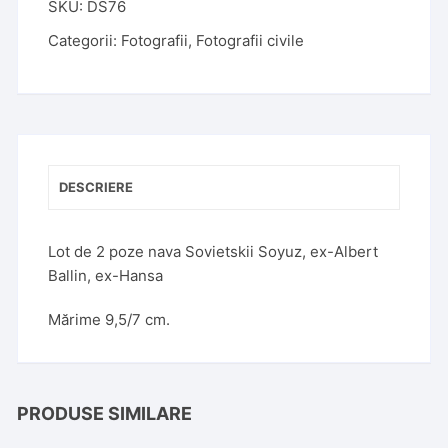
t
SKU:
DS76
e
Categorii:
Fotografii
,
Fotografii civile
r
n
a
t
i
v
DESCRIERE
e
:
Lot de 2 poze nava Sovietskii Soyuz, ex-Albert
Ballin, ex-Hansa
Mărime 9,5/7 cm.
PRODUSE SIMILARE