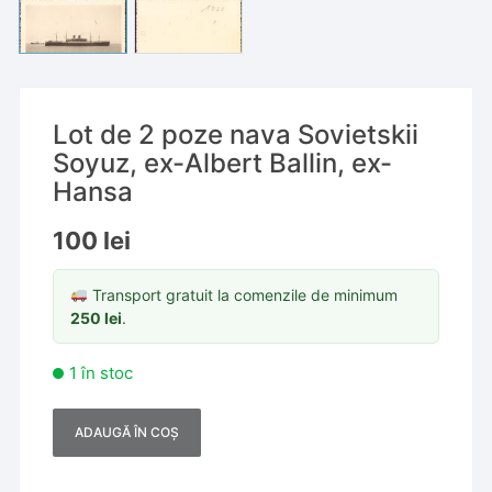
Lot de 2 poze nava Sovietskii
Soyuz, ex-Albert Ballin, ex-
Hansa
100
lei
Transport gratuit la comenzile de minimum
250
lei
.
1 în stoc
ADAUGĂ ÎN COȘ
A
l