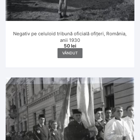
Negativ pe celuloid tribună oficială ofițeri, România,
anii 1930
50
lei
VÂNDUT