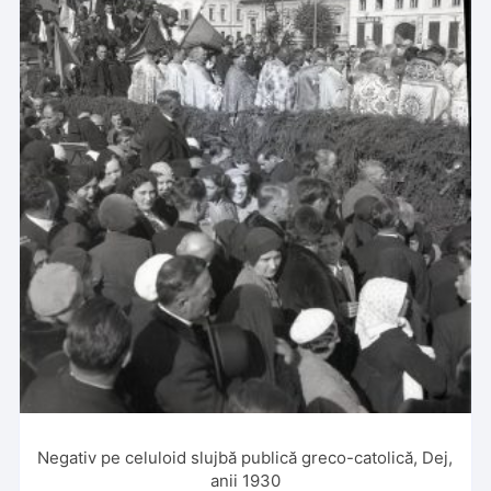
Negativ pe celuloid slujbă publică greco-catolică, Dej,
anii 1930