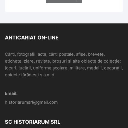
ANTICARIAT ON-LINE
Cărți, fotografii, acte, cărți poștale, afișe, brevete,
etichete, ziare, reviste, broșuri și alte obiecte de colecție:
jocuri, jucării, uniforme școlare, militare, medalii, decorații,
obiecte țărănești s.a.m.d
Email:
historiarumsrl@gmail.com
SC HISTORIARUM SRL