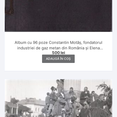
Album cu 96 poze Constantin Motăș, fondatorul
industriei de gaz metan din România și Elena
500
lei
Motăș,1930 și 1931, Banat, Ada Kaleh, Slănic, Poiana
Brașov și Italia
ADAUGĂ ÎN COȘ