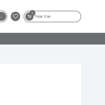
0
Total:
0
lei