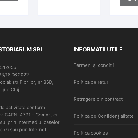
ISTORIARUM SRL
INFORMAȚII UTILE
Termeni și condiții
6312655
68/16.06.2022
cial: str Florilor, nr 86D,
Politica de retur
, jud Cluj
Retragere din contract
de activitate conform
or CAEN: 4791 – Comerţ cu
Politica de Confidențialitate
ul prin intermediul caselor
nzi sau prin Internet
Politica cookies