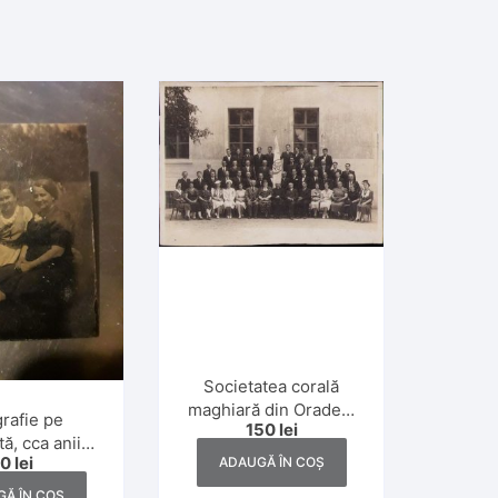
Societatea corală
maghiară din Oradea,
rafie pe
150
lei
perioada interbelică
tă, cca anii
50
lei
ADAUGĂ ÎN COȘ
1930
Ă ÎN COȘ