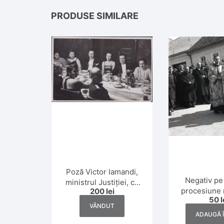
PRODUSE SIMILARE
Poză Victor Iamandi,
Negativ pe
ministrul Justiției, cu
procesiune 
200
lei
soția, Iași, studio
50
l
greco-catol
Weiss
VÂNDUT
anii 
ADAUGĂ 