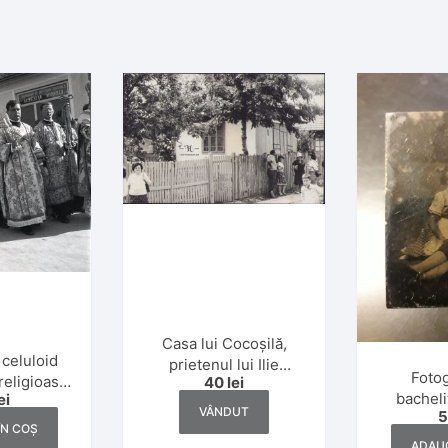
Casa lui Cocoșilă,
 celuloid
prietenul lui Ilie
Fotog
religioasă
40
lei
Moromete 1986
bacheli
ei
ică, Dej,
Siliștea-Gumești
VÂNDUT
1930
ÎN COȘ
ADAUG