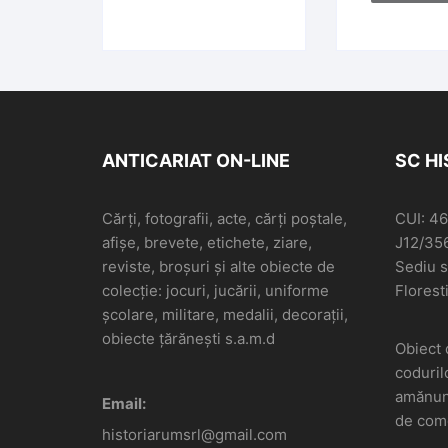
ANTICARIAT ON-LINE
SC H
Cărți, fotografii, acte, cărți poștale,
CUI: 4
afișe, brevete, etichete, ziare,
J12/35
reviste, broșuri și alte obiecte de
Sediu so
colecție: jocuri, jucării, uniforme
Floresti
școlare, militare, medalii, decorații,
obiecte țărănești s.a.m.d
Obiect 
coduril
amănunt
Email:
de come
historiarumsrl@gmail.com