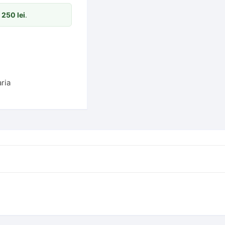
m
250
lei
.
aria