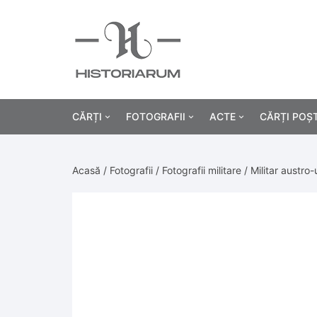
CĂRȚI
FOTOGRAFII
ACTE
CĂRȚI POȘ
Istorie
Fotografii civile
Diplome și certificat
Acasă
/
Fotografii
/
Fotografii militare
/ Militar austro
Alte cărți știință
Fotografii militare
Permise, carnete, liv
Agricultur
Cărți religie
Hârtii cu antet
Industrie
Beletristică
Bănci, acțiuni și asig
Medicină/
Cărți pentru copii
Alte documente
Pedagogie