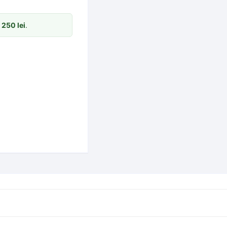
m
250
lei
.