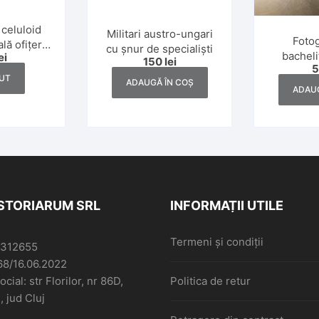
 celuloid
Militari austro-ungari
Fotog
lă ofițeri,
cu șnur de specialiști
bacheli
ei
nii 1930
150
lei
UT
ADAUGĂ ÎN COȘ
ADAUG
ISTORIARUM SRL
INFORMAȚII UTILE
Termeni și condiții
6312655
68/16.06.2022
cial: str Florilor, nr 86D,
Politica de retur
, jud Cluj