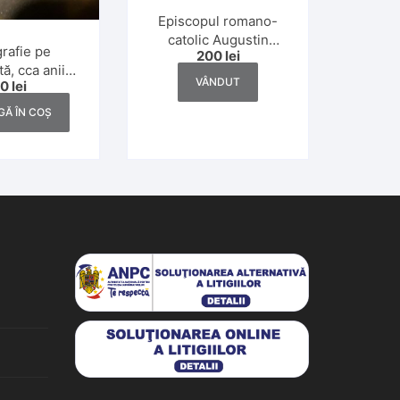
Episcopul romano-
catolic Augustin
rafie pe
200
lei
Pacha, 1928, Rusca
tă, cca anii
Montană
VÂNDUT
50
lei
1930
Ă ÎN COȘ