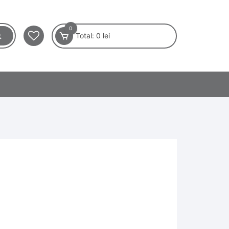
0
Total:
0
lei