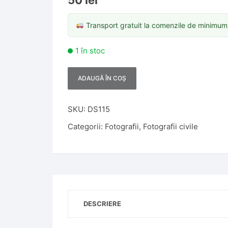
50
lei
Transport gratuit la comenzile de minimu
1 în stoc
ADAUGĂ ÎN COȘ
A
l
t
SKU:
DS115
e
Categorii:
Fotografii
,
Fotografii civile
r
n
a
t
i
v
DESCRIERE
e
: