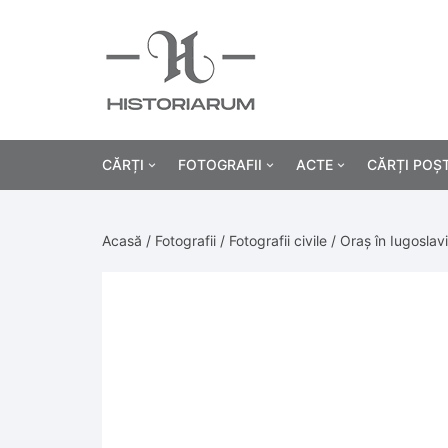
CĂRȚI
FOTOGRAFII
ACTE
CĂRȚI POȘ
Istorie
Fotografii civile
Diplome și certificat
Acasă
/
Fotografii
/
Fotografii civile
/ Oraș în Iugoslav
Alte cărți știință
Fotografii militare
Permise, carnete, liv
Agricultur
Cărți religie
Hârtii cu antet
Industrie
Beletristică
Bănci, acțiuni și asig
Medicină/
Cărți pentru copii
Alte documente
Pedagogie