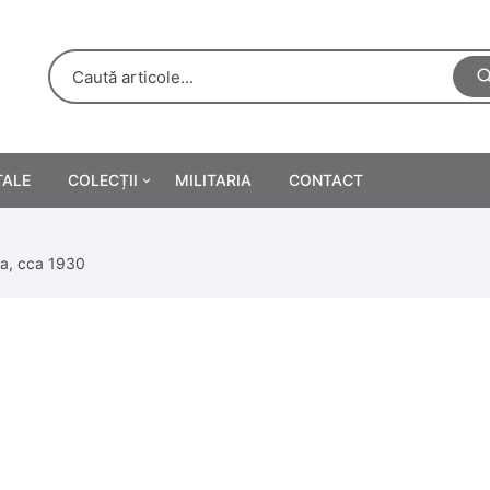
TALE
COLECȚII
MILITARIA
CONTACT
e
Personalități
ia, cca 1930
rete
ă
Reclame tipărite
Afișe
urări
Farmacie
Calendare
/Manuale școlare
Medalii/Ordine/Decorații