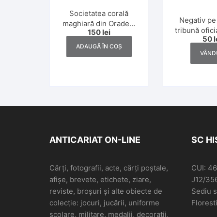
Societatea corală
Negativ pe
maghiară din Oradea,
tribună oficia
150
lei
perioada interbelică
50
l
România, a
ADAUGĂ ÎN COȘ
VÂND
ANTICARIAT ON-LINE
SC H
Cărți, fotografii, acte, cărți poștale,
CUI: 4
afișe, brevete, etichete, ziare,
J12/35
reviste, broșuri și alte obiecte de
Sediu so
colecție: jocuri, jucării, uniforme
Floresti
școlare, militare, medalii, decorații,