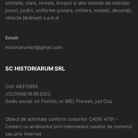
etichete, ziare, reviste, broșuri și alte obiecte de colecție:
jocuri, jucării, uniforme școlare, militare, medalii, decorații,
obiecte țărănești s.a.m.d
Email:
historiarumsrl@gmail.com
SC HISTORIARUM SRL
CUI: 46312655
J12/3568/16.06.2022
Sediu social: str Florilor, nr 86D, Floresti, jud Cluj
Obiect de activitate conform codurilor CAEN: 4791 –
Comerţ cu amănuntul prin intermediul caselor de comenzi
sau prin Internet