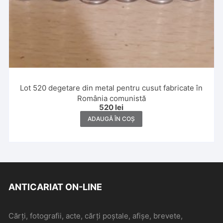
Lot 520 degetare din metal pentru cusut fabricate în
România comunistă
520
lei
ADAUGĂ ÎN COȘ
ANTICARIAT ON-LINE
Cărți, fotografii, acte, cărți poștale, afișe, brevete,